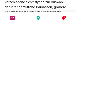
verschiedene Schiffstypen zur Auswahl, 
darunter gemütliche Barkassen, größere 
Fahrgastschiffe oder der nostalgische 
Schaufelraddampfer. 
Integrieren Sie die 
Hafenrundfahrt nahtlos in Ihre 
Stadtrundfahrt: 
Steigen Sie an den 
Landungsbrücken aus und nach Ihrer Tour 
wieder ein. 
Bitte beachten Sie unsere Fahrpläne,…
Mehr anzeigen
© Hamburg Ticket Center
Bei den St. Pauli-Landungsbrücken (Brücke 3)
info@hamburg-ticketcenter.de